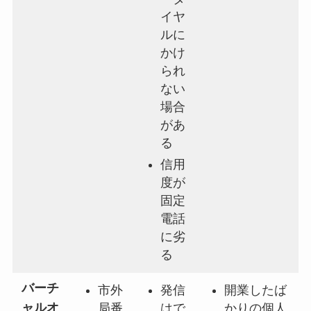
イヤ
ルに
かけ
られ
ない
場合
があ
る
信用
度が
固定
電話
に劣
る
バーチ
市外
発信
開業したば
ャルオ
局番
はで
かりの個人