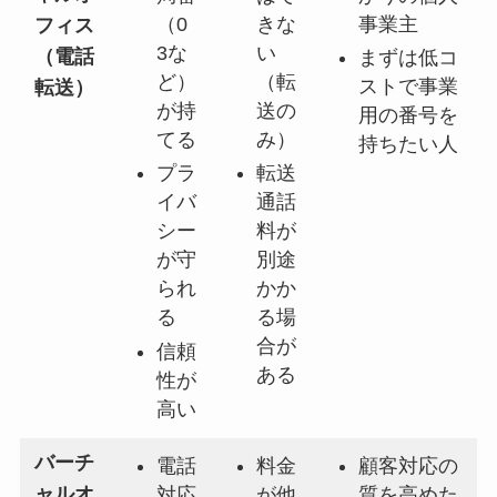
（0
きな
事業主
フィス
3な
い
（電話
まずは低コ
ど）
（転
ストで事業
転送）
が持
送の
用の番号を
てる
み）
持ちたい人
プラ
転送
イバ
通話
シー
料が
が守
別途
られ
かか
る
る場
合が
信頼
ある
性が
高い
バーチ
電話
料金
顧客対応の
ャルオ
対応
が他
質を高めた