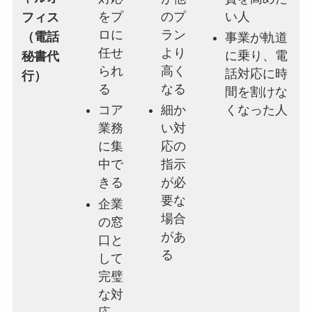
をプ
のプ
い人
フィス
ロに
ラン
（電話
事業が軌道
任せ
より
に乗り、電
秘書代
られ
高く
話対応に時
行）
る
なる
間を割けな
コア
細か
くなった人
業務
い対
に集
応の
中で
指示
きる
が必
要な
企業
場合
の窓
があ
口と
る
して
完璧
な対