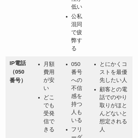
低い
公私
混同
で疲
弊す
る
IP電話
月額
050
とにかくコ
（050
費用
番号
ストを最優
が安
への
先したい人
番号）
い
不信
顧客との電
感を
どこ
話でのやり
持つ
でも
取りがほと
人も
受発
んどないと
いる
信で
想定される
きる
フリ
人
ーダ