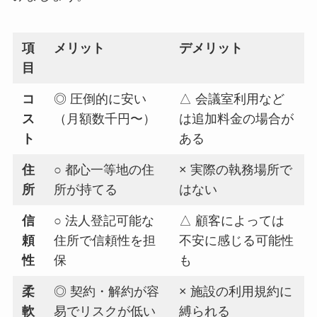
項
メリット
デメリット
目
コ
◎ 圧倒的に安い
△ 会議室利用など
ス
（月額数千円〜）
は追加料金の場合が
ト
ある
住
○ 都心一等地の住
× 実際の執務場所で
所
所が持てる
はない
信
○ 法人登記可能な
△ 顧客によっては
頼
住所で信頼性を担
不安に感じる可能性
性
保
も
柔
◎ 契約・解約が容
× 施設の利用規約に
軟
易でリスクが低い
縛られる