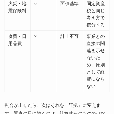
火災・地
○
面積基準
固定資産
震保険料
税と同じ
考え方で
按分する
食費・日
×
計上不可
事業との
用品費
直接の関
連を示せ
ないた
め、原則
として経
費になら
ない
割合が出せたら、次はそれを「証拠」に変えま
す。調査の日に効くのは、計算式そのものではな