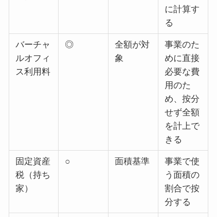
に計算す
る
バーチャ
◎
全額が対
事業のた
ルオフィ
象
めに直接
ス利用料
必要な費
用のた
め、按分
せず全額
を計上で
きる
固定資産
○
面積基準
事業で使
税（持ち
う面積の
家）
割合で按
分する