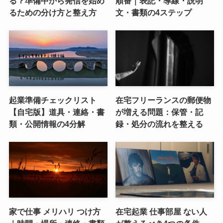
る？準備中から発信を始め
順番｜表記・導線・説明
るための分け方と整え方
文・書類の4ステップ
起業準備チェックリスト
在宅フリーランスの郵便物
【自宅版】道具・連絡・書
が増える問題：保管・記
類・公開情報の4分解
録・処分の流れを整える
家で仕事 メリハリ つけ方
在宅起業 仕事部屋 ない人