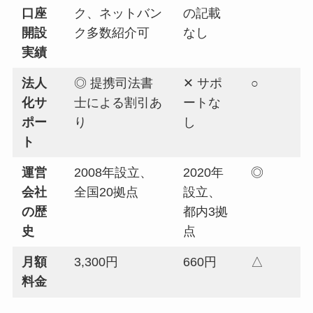
口座
ク、ネットバン
の記載
開設
ク多数紹介可
なし
実績
法人
◎ 提携司法書
✕ サポ
○
化サ
士による割引あ
ートな
ポー
り
し
ト
運営
2008年設立、
2020年
◎
会社
全国20拠点
設立、
の歴
都内3拠
史
点
月額
3,300円
660円
△
料金