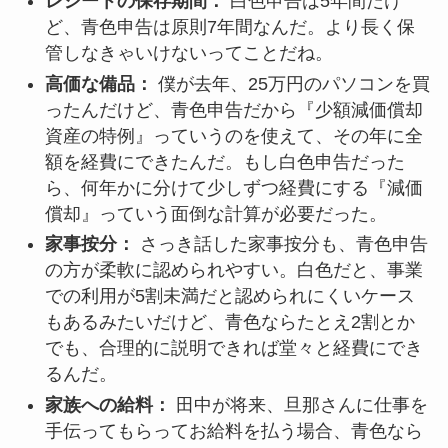
レシートの保存期間：
白色申告は5年間だけ
ど、青色申告は原則7年間なんだ。より長く保
管しなきゃいけないってことだね。
高価な備品：
僕が去年、25万円のパソコンを買
ったんだけど、青色申告だから『少額減価償却
資産の特例』っていうのを使えて、その年に全
額を経費にできたんだ。もし白色申告だった
ら、何年かに分けて少しずつ経費にする『減価
償却』っていう面倒な計算が必要だった。
家事按分：
さっき話した家事按分も、青色申告
の方が柔軟に認められやすい。白色だと、事業
での利用が5割未満だと認められにくいケース
もあるみたいだけど、青色ならたとえ2割とか
でも、合理的に説明できれば堂々と経費にでき
るんだ。
家族への給料：
田中が将来、旦那さんに仕事を
手伝ってもらってお給料を払う場合、青色なら