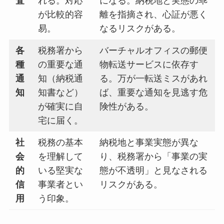
査
れる。対応
になる。納税地と実態の乖
が比較的容
離を指摘され、心証が悪く
易。
なるリスクがある。
各
税務署から
バーチャルオフィスの郵便
種
の重要な通
物転送サービスに依存す
通
知（納税通
る。万が一転送ミスがあれ
知
知書など）
ば、重要な通知を見逃す危
が確実に自
険性がある。
宅に届く。
社
税務の基本
納税地と事業実態が異な
会
を理解して
り、税務署から「事業の実
的
いる堅実な
態が不透明」と見なされる
信
事業者とい
リスクがある。
用
う印象。